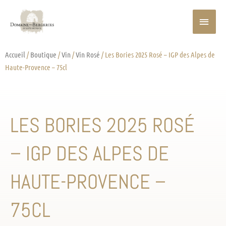
Aller
MEN
au
contenu
PRIN
Accueil
/
Boutique
/
Vin
/
Vin Rosé
/ Les Bories 2025 Rosé – IGP des Alpes de
Haute-Provence – 75cl
LES BORIES 2025 ROSÉ
– IGP DES ALPES DE
HAUTE-PROVENCE –
75CL