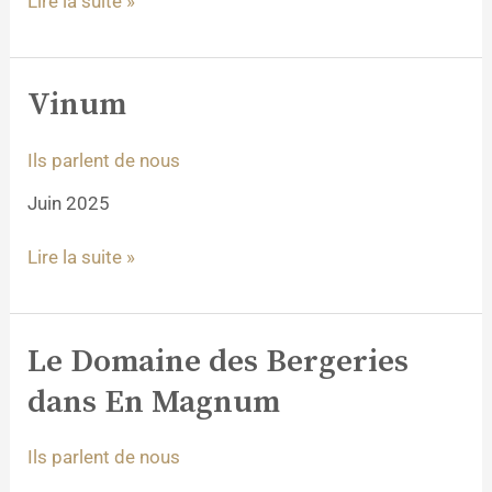
Lire la suite »
Vinum
Vinum
Ils parlent de nous
Juin 2025
Lire la suite »
Le Domaine des Bergeries
Le
Domaine
dans En Magnum
des
Bergeries
Ils parlent de nous
dans
En