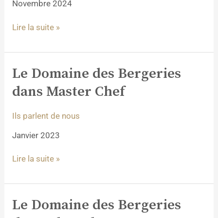
Novembre 2024
Magnum
Lire la suite »
Le Domaine des Bergeries
Le
Domaine
dans Master Chef
des
Bergeries
Ils parlent de nous
dans
Master
Janvier 2023
Chef
Lire la suite »
Le Domaine des Bergeries
Le
Domaine