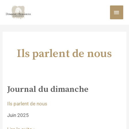
Aller
MEN
au
contenu
PRIN
Ils parlent de nous
Journal du dimanche
Journal
du
dimanche
Ils parlent de nous
Juin 2025