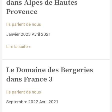
dans Alpes de Hautes
des
Bergeries
Provence
dans
Alpes
Ils parlent de nous
de
Hautes
Janvier 2023 Avril 2021
Provence
Lire la suite »
Le Domaine des Bergeries
Le
Domaine
dans France 3
des
Bergeries
Ils parlent de nous
dans
France
Septembre 2022 Avril 2021
3