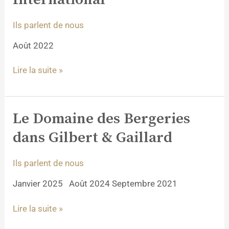
dans
SommelierS
Ils parlent de nous
International
Août 2022
Lire la suite »
Le Domaine des Bergeries
Le
Domaine
dans Gilbert & Gaillard
des
Bergeries
Ils parlent de nous
dans
Gilbert
Janvier 2025 Août 2024 Septembre 2021
&
Gaillard
Lire la suite »