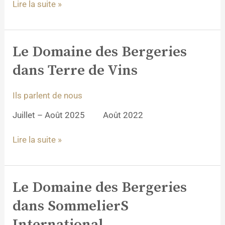
Lire la suite »
Le Domaine des Bergeries
Le
Domaine
dans Terre de Vins
des
Bergeries
Ils parlent de nous
dans
Terre
Juillet – Août 2025 Août 2022
de
Vins
Lire la suite »
Le Domaine des Bergeries
Le
Domaine
dans SommelierS
des
Bergeries
International