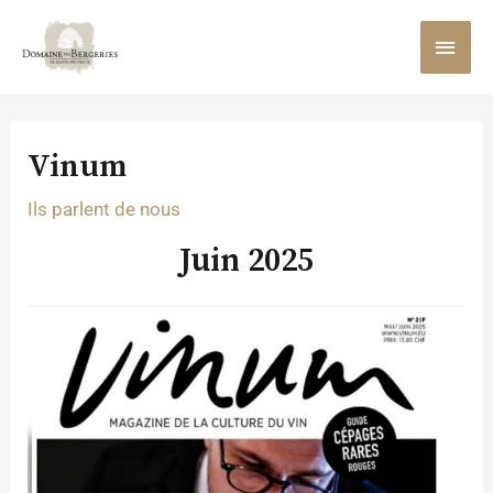
Aller
MEN
au
contenu
PRIN
Navigation
des
Vinum
articles
Ils parlent de nous
Juin 2025